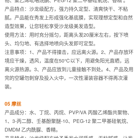
物、聚乙烯吡咯烷酮、PEG-12 聚二甲基硅氧烷、香精 。
产品特点：沙龙级配方，强力持久定型、清爽快干、不粘
腻。产品能在秀发上形成强化基底膜，实现理想定型和自然
造型效果，让您轻松享受沙龙级美发造型。
使用方法：用时充分摇匀，距离头发20厘米左右，按下喷
头、均匀地、有选择地喷向头发即可定型。
注意事项：1、产品不得撞击，应远离火源。2、产品存放环
境应干燥，透风，温度在50℃以下，用避免阳光直晒，远
离火源热源。3、产品应放到儿童接触不到处。4、产品及用
完的空罐勿刺穿及投入火中，一次性灌装容器不得再次灌
装。
05 摩丝
产品成分：水、丁烷、丙烷、PVP/VA 丙酸乙烯酯共聚物、
1、3-丙二醇、壬基酚聚醚-10、PEG-12 聚二甲基硅氧烷、
DMDM 乙内酰脲、香精。