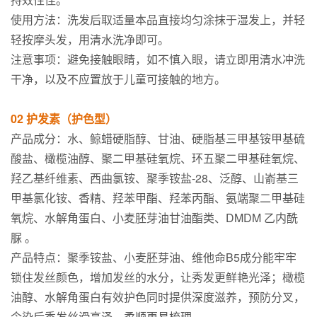
使用方法：洗发后取适量本品直接均匀涂抹于湿发上，并轻
轻按摩头发，用清水洗净即可。
注意事项：避免接触眼睛，如不慎入眼，请立即用清水冲洗
干净，以及不应置放于儿童可接触的地方。
02 护发素（护色型）
产品成分：水、鲸蜡硬脂醇、甘油、硬脂基三甲基铵甲基硫
酸盐、橄榄油醇、聚二甲基硅氧烷、环五聚二甲基硅氧烷、
羟乙基纤维素、西曲氯铵、聚季铵盐-28、泛醇、山嵛基三
甲基氯化铵、香精、羟苯甲酯、羟苯丙酯、氨端聚二甲基硅
氧烷、水解角蛋白、小麦胚芽油甘油酯类、DMDM 乙内酰
脲 。
产品特点：聚季铵盐、小麦胚芽油、维他命B5成分能牢牢
锁住发丝颜色，增加发丝的水分，让秀发更鲜艳光泽；橄榄
油醇、水解角蛋白有效护色同时提供深度滋养，预防分叉，
令染后秀发丝滑亮泽，柔顺更易梳理。