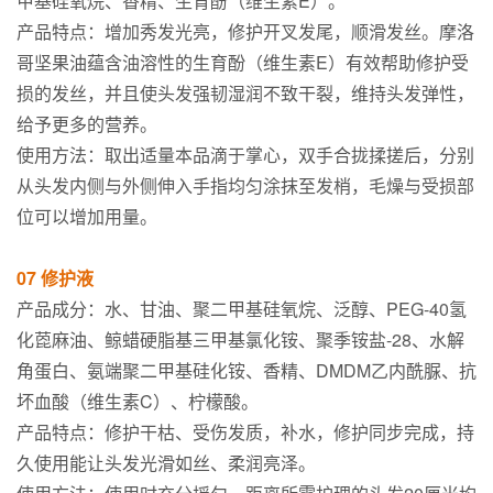
甲基硅氧烷、香精、生育酚（维生素E）。
产品特点：增加秀发光亮，修护开叉发尾，顺滑发丝。摩洛
哥坚果油蕴含油溶性的生育酚（维生素E）有效帮助修护受
损的发丝，并且使头发强韧湿润不致干裂，维持头发弹性，
给予更多的营养。
使用方法：取出适量本品滴于掌心，双手合拢揉搓后，分别
从头发内侧与外侧伸入手指均匀涂抹至发梢，毛燥与受损部
位可以增加用量。
07 修护液
产品成分：水、甘油、聚二甲基硅氧烷、泛醇、PEG-40氢
化萞麻油、鲸蜡硬脂基三甲基氯化铵、聚季铵盐-28、水解
角蛋白、氨端聚二甲基硅化铵、香精、DMDM乙内酰脲、抗
坏血酸（维生素C）、柠檬酸。
产品特点：修护干枯、受伤发质，补水，修护同步完成，持
久使用能让头发光滑如丝、柔润亮泽。