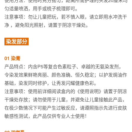
使用方法：使用时充分摇匀，距离所需护理的头发20厘米均
匀适量喷洒，用手或梳子梳理即可。
注意事项：勿让儿童把玩，若不慎入眼，请立即用水冲洗干
净 ，避免阳光照射，请置于阴凉干燥处。
染发部分
01 染膏
产品特点：内含P5等复合色素粒子、卓越的无氨染发剂，
令染发效果鲜艳亮丽、颜色准确、恒久稳定；以护发焗油作
基础，染发同时修护，让秀发闪耀健康色彩。
注意事项：使用前详细阅读盒内的《使用说明》请置于阴凉
干燥处存放；请勿使用于儿童，并避免让儿童接触此产品，
在极少数情况下可能产生过敏反应，请遵照指示先进行皮肤
敏感性测试，此产品仅供专业人士使用！