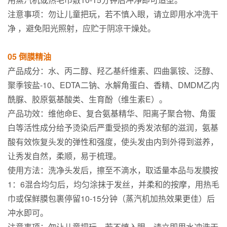
注意事项：勿让儿童把玩，若不慎入眼，请立即用水冲洗干
净 ，避免阳光照射，应贮于阴凉干燥处。
05 倒膜精油
产品成分：水、丙二醇、羟乙基纤维素、四曲氯铵、泛醇、
聚季铵盐-10、EDTA二钠、水解角蛋白、香精、DMDM乙内
酰脲、胶原氨基酸类、生育酚（维生素E）。
产品功效：维他命E、复合氨基精华、阳离子聚合物、角蛋
白等活性成分给予烫染后严重受损的秀发浓郁的滋润，氨基
酸有效恢复头发的弹性和强度，使头发由内到外得到滋养，
让秀发自然，柔顺，易于梳理。
使用方法：洗净头发后，擦至不滴水，取适量本品与发膜按
1：6混合均匀后，均匀涂抹于发丝，并柔和的按摩，用热毛
巾或保鲜膜包裹停留10-15分钟（蒸汽机加热效果更佳）后
冲水即可。
注意事项：勿让儿童把玩，若不慎入眼，请立即用水冲洗干