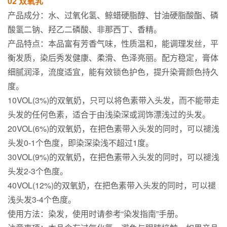
02 双氧乳
产品成分：水、过氧化氢、鲸蜡硬脂醇、甘油硬脂酸酯、磷
酸氢二钠、羟乙二磷酸、非那西丁、香精。
产品特点：本品富有芳香气味，性质温和，能调理发丝，平
衡发质，染后秀发健康、柔滑、色泽亮丽。配方稳定，膏体
细腻润泽，流度适宜，能有效锁色护色，提升染膏颜色持久
度。
10VOL(3%)的双氧奶，只可以将色素带入头发，而不能带走
头发的任何色素，适合于由浅染深或润饰漂浅过的头发。
20VOL(6%)的双氧奶，在把色素带入头发的同时，可以褪浅
头发0-1个色度，即染深染浅不超过1度。
30VOL(9%)的双氧奶，在把色素带入头发的同时，可以褪浅
头发2-3个色度。
40VOL(12%)的双氧奶，在把色素带入头发的同时，可以褪
浅头发3-4个色度。
使用方法：染发，使用时请参考“染发指南”手册。