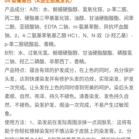
04 染膏黑色（A派生态黑发乳）
产品成分：A剂：水、鲸蜡硬脂醇、氢氧化铵、p-苯二胺、
丙二醇、硬脂基三甲基氯化铵、油醇、甘油硬脂酸酯、间苯
二酚、亚硫酸钠、EDTA 二钠、m-氨基苯酚、异抗坏血酸
钠、2，4-二氨基苯氧基乙醇 HC1、N、N-双（2-羟乙基）-
p-苯二胺硫酸盐、香精。
B剂：水、过氧化氢、鲸蜡硬脂醇、甘油硬脂酸酯、磷酸氢
二钠、羟乙二磷酸、非那西丁、香精。
产品特点：蕴含有效的护发成分，在上色的同时，充分保护
头发，达到快速染发并有修护头发的功效，实现染发，护发
一次完成。让头发在上色的同时得到完美的呵护。染后头发
柔顺、自然、亮泽、持久不褪色。清香染发、发色持久自
然、不褪色。染发护发、焗油一次完成，不易产生过敏现
象。
使用方法：1、染发前在发际周围涂抹一点润肤乳：这将有
助于你轻松擦掉染发时不慎沾染于皮肤上的染发膏。2、分