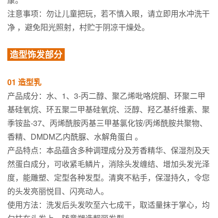
注意事项：勿让儿童把玩，若不慎入眼，请立即用水冲洗干
净 ，避免阳光照射，村贮于阴凉干燥处。
造型饰发部分
01 造型乳
产品成分：水、1、3-丙二醇、聚乙烯吡咯烷酮、环聚二甲
基硅氧烷、环五聚二甲基硅氧烷、泛醇、羟乙基纤维素、聚
季铵盐-37、丙烯酰胺丙基三甲基氯化铵/丙烯酰胺共聚物、
香精、DMDM乙内酰脲、水解角蛋白 。
产品特点：本品蕴含多种调理成分及芳香精华、保湿剂及天
然蛋白成分，可收紧毛鳞片，消除头发缠结、增加头发光泽
度，能雕塑、定型各种发型。清爽不粘手，保湿持久，令您
的头发亮丽悦目、闪亮动人。
使用方法：洗发后头发吹至六七成干，取适量抹于掌心，均