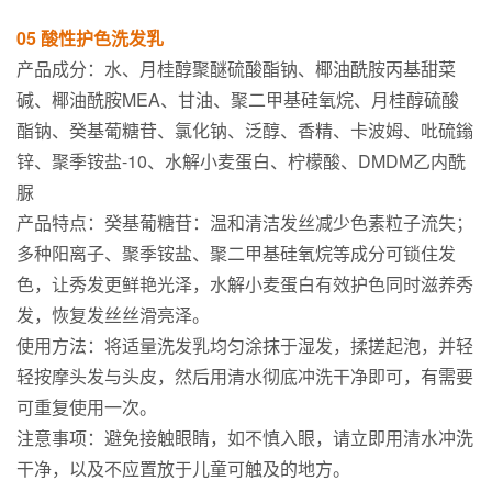
05 酸性护色洗发乳
产品成分：水、月桂醇聚醚硫酸酯钠、椰油酰胺丙基甜菜
碱、椰油酰胺MEA、甘油、聚二甲基硅氧烷、月桂醇硫酸
酯钠、癸基葡糖苷、氯化钠、泛醇、香精、卡波姆、吡硫鎓
锌、聚季铵盐-10、水解小麦蛋白、柠檬酸、DMDM乙内酰
脲
产品特点：癸基葡糖苷：温和清洁发丝减少色素粒子流失；
多种阳离子、聚季铵盐、聚二甲基硅氧烷等成分可锁住发
色，让秀发更鲜艳光泽，水解小麦蛋白有效护色同时滋养秀
发，恢复发丝丝滑亮泽。
使用方法：将适量洗发乳均匀涂抹于湿发，揉搓起泡，并轻
轻按摩头发与头皮，然后用清水彻底冲洗干净即可，有需要
可重复使用一次。
注意事项：避免接触眼睛，如不慎入眼，请立即用清水冲洗
干净，以及不应置放于儿童可触及的地方。