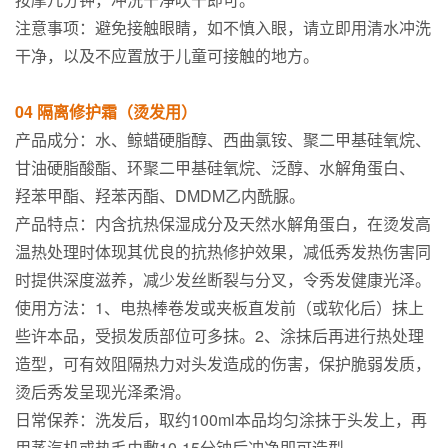
注意事项：避免接触眼睛，如不慎入眼，请立即用清水冲洗
干净，以及不应置放于儿童可接触的地方。
04 隔离修护霜（烫发用）
产品成分：水、鲸蜡硬脂醇、西曲氯铵、聚二甲基硅氧烷、
甘油硬脂酸酯、环聚二甲基硅氧烷、泛醇、水解角蛋白、
羟苯甲酯、羟苯丙酯、DMDM乙内酰脲。
产品特点：内含抗热保湿成分及天然水解角蛋白，在烫发高
温热处理时体现其优良的抗热修护效果，减低秀发热伤害同
时提供深度滋养，减少发丝断裂与分叉，令秀发健康光泽。
使用方法：1、电热棒卷发或夹板直发前（或软化后）抹上
些许本品，受损发质部位可多抹。2、涂抹后再进行热处理
造型，可有效阻隔热力对头发造成的伤害，保护脆弱发质，
烫后秀发呈现光泽柔滑。
日常保养：洗发后，取约100ml本品均匀涂抹于头发上，再
用蒸汽机或热毛巾敷10-15分钟后冲净即可造型。