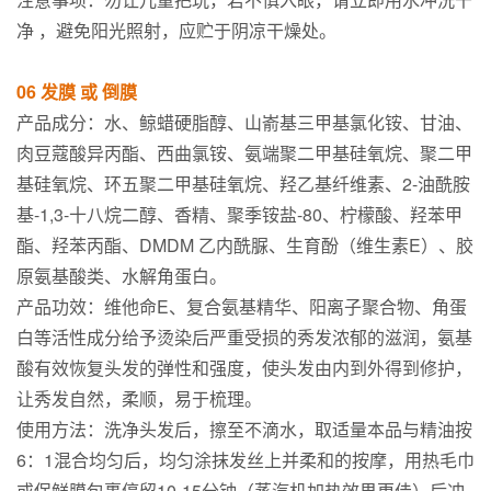
净 ，避免阳光照射，应贮于阴凉干燥处。
06 发膜 或 倒膜
产品成分：水、鲸蜡硬脂醇、山嵛基三甲基氯化铵、甘油、
肉豆蔻酸异丙酯、西曲氯铵、氨端聚二甲基硅氧烷、聚二甲
基硅氧烷、环五聚二甲基硅氧烷、羟乙基纤维素、2-油酰胺
基-1,3-十八烷二醇、香精、聚季铵盐-80、柠檬酸、羟苯甲
酯、羟苯丙酯、DMDM 乙内酰脲、生育酚（维生素E）、胶
原氨基酸类、水解角蛋白。
产品功效：维他命E、复合氨基精华、阳离子聚合物、角蛋
白等活性成分给予烫染后严重受损的秀发浓郁的滋润，氨基
酸有效恢复头发的弹性和强度，使头发由内到外得到修护，
让秀发自然，柔顺，易于梳理。
使用方法：洗净头发后，擦至不滴水，取适量本品与精油按
6：1混合均匀后，均匀涂抹发丝上并柔和的按摩，用热毛巾
或保鲜膜包裹停留10-15分钟（蒸汽机加热效果更佳）后冲