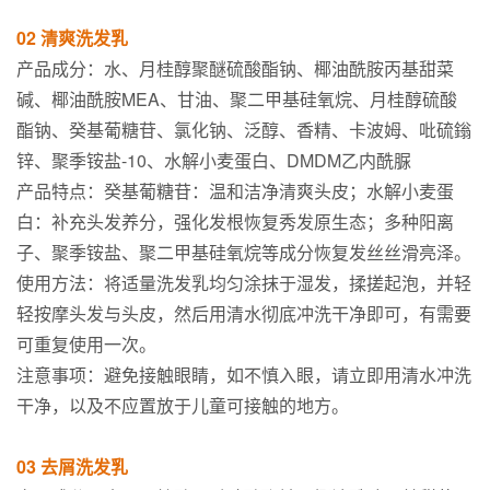
02 清爽洗发乳
产品成分：水、月桂醇聚醚硫酸酯钠、椰油酰胺丙基甜菜
碱、椰油酰胺MEA、甘油、聚二甲基硅氧烷、月桂醇硫酸
酯钠、癸基葡糖苷、氯化钠、泛醇、香精、卡波姆、吡硫鎓
锌、聚季铵盐-10、水解小麦蛋白、DMDM乙内酰脲
产品特点：癸基葡糖苷：温和洁净清爽头皮；水解小麦蛋
白：补充头发养分，强化发根恢复秀发原生态；多种阳离
子、聚季铵盐、聚二甲基硅氧烷等成分恢复发丝丝滑亮泽。
使用方法：将适量洗发乳均匀涂抹于湿发，揉搓起泡，并轻
轻按摩头发与头皮，然后用清水彻底冲洗干净即可，有需要
可重复使用一次。
注意事项：避免接触眼睛，如不慎入眼，请立即用清水冲洗
干净，以及不应置放于儿童可接触的地方。
03 去屑洗发乳