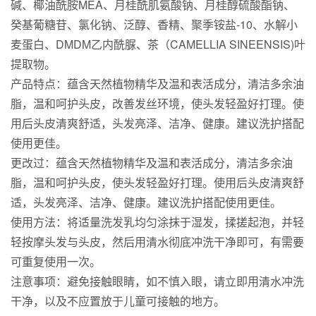
碱、椰油酰胺MEA、月桂酰肌氨酸钠、月桂醇硫酸酯钠、
癸基葡糖苷、氯化钠、泛醇、香精、聚季铵盐-10、水解小
麦蛋白、DMDM乙内酰脲、茶（CAMELLIA SINEENSIS)叶
提取物。
产品特点：蕴含天然植物精华及温和表活成分，清洁多余油
脂，温和呵护头皮，改善发丝环境，使头发轻盈好打理。使
用后头皮清爽舒适，头发亮泽、洁净、健康。建议洗护搭配
使用更佳。
更改过：蕴含天然植物精华及温和表活成分，清洁多余油
脂，温和呵护头皮，使头发轻盈好打理。使用后头皮清爽舒
适，头发亮泽、洁净、健康。建议洗护搭配使用更佳。
使用方法：将适量洗发乳均匀涂抹于湿发，揉搓起泡，并轻
轻按摩头发与头皮，然后用清水彻底冲洗干净即可，有需要
可重复使用一次。
注意事项：避免接触眼睛，如不慎入眼，请立即用清水冲洗
干净，以及不应置放于儿童可接触的地方。