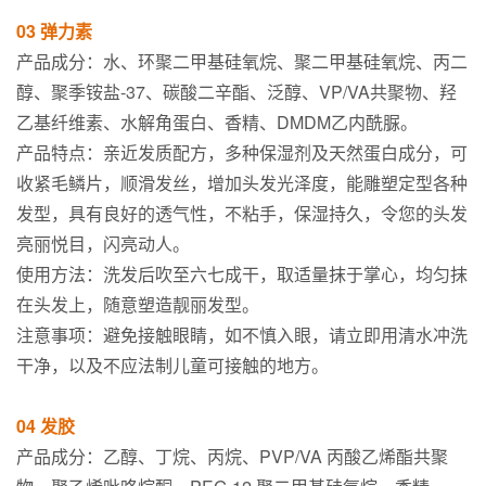
03 弹力素
产品成分：水、环聚二甲基硅氧烷、聚二甲基硅氧烷、丙二
醇、聚季铵盐-37、碳酸二辛酯、泛醇、VP/VA共聚物、羟
乙基纤维素、水解角蛋白、香精、DMDM乙内酰脲。
产品特点：亲近发质配方，多种保湿剂及天然蛋白成分，可
收紧毛鳞片，顺滑发丝，增加头发光泽度，能雕塑定型各种
发型，具有良好的透气性，不粘手，保湿持久，令您的头发
亮丽悦目，闪亮动人。
使用方法：洗发后吹至六七成干，取适量抹于掌心，均匀抹
在头发上，随意塑造靓丽发型。
注意事项：避免接触眼睛，如不慎入眼，请立即用清水冲洗
干净，以及不应法制儿童可接触的地方。
04 发胶
产品成分：乙醇、丁烷、丙烷、PVP/VA 丙酸乙烯酯共聚