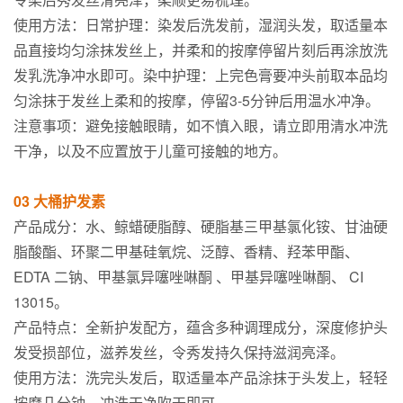
使用方法：日常护理：染发后洗发前，湿润头发，取适量本
品直接均匀涂抹发丝上，并柔和的按摩停留片刻后再涂放洗
发乳洗净冲水即可。染中护理：上完色膏要冲头前取本品均
匀涂抹于发丝上柔和的按摩，停留3-5分钟后用温水冲净。
注意事项：避免接触眼睛，如不慎入眼，请立即用清水冲洗
干净，以及不应置放于儿童可接触的地方。
03 大桶护发素
产品成分：水、鲸蜡硬脂醇、硬脂基三甲基氯化铵、甘油硬
脂酸酯、环聚二甲基硅氧烷、泛醇、香精、羟苯甲酯、
EDTA 二钠、甲基氯异噻唑啉酮 、甲基异噻唑啉酮、 CI
13015。
产品特点：全新护发配方，蕴含多种调理成分，深度修护头
发受损部位，滋养发丝，令秀发持久保持滋润亮泽。
使用方法：洗完头发后，取适量本产品涂抹于头发上，轻轻
按摩几分钟，冲洗干净吹干即可。