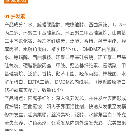
01 护发素
产品成分：水、鲸蜡硬脂醇、橄榄油醇、西曲氯铵、1，3－
丙二醇、环聚二甲基硅氧烷、环五聚二甲基硅氧烷、山嵛基
三甲基氯化铵、羟乙基纤维素、泛醇、香精、羟苯甲酯、羟
苯丙酯、水解角蛋白、聚季铵盐-10、 DMDM乙内酰脲。
水、鲸蜡醇、西曲氯铵、环聚二甲基硅氧烷、环五聚二甲基
硅氧烷、硬脂酰胺丙基二甲胺、羟乙基纤维素、氨端聚二甲
基硅氧烷、泛醇、香精、羟苯甲酯、羟苯丙酯、柠檬酸、水
解角蛋白、EDTA二钠、 DMDM乙内酰脲。（接近胶原蛋白
修护霜真实配方，数量15个）
产品特点：阳离子纤维：深入滋养发芯，并在发丝表面形成
保护膜；西曲氯铵：阳离子界面活性剂，快速从发根至发稍
修护发丝，超爽柔顺，丝滑易梳；泛醇、水解角蛋白：补充
流失营养，护色亮泽，让秀发从内到外焕发光彩，完美效果
持效性佳。