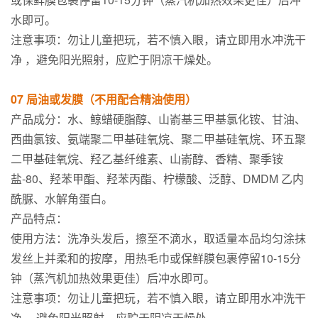
水即可。
注意事项：勿让儿童把玩，若不慎入眼，请立即用水冲洗干
净 ，避免阳光照射，应贮于阴凉干燥处。
07 局油或发膜（不用配合精油使用）
产品成分：水、鲸蜡硬脂醇、山嵛基三甲基氯化铵、甘油、
西曲氯铵、氨端聚二甲基硅氧烷、聚二甲基硅氧烷、环五聚
二甲基硅氧烷、羟乙基纤维素、山嵛醇、香精、聚季铵
盐-80、羟苯甲酯、羟苯丙酯、柠檬酸、泛醇、DMDM 乙内
酰脲、水解角蛋白。
产品特点：
使用方法：洗净头发后，擦至不滴水，取适量本品均匀涂抹
发丝上并柔和的按摩，用热毛巾或保鲜膜包裹停留10-15分
钟（蒸汽机加热效果更佳）后冲水即可。
注意事项：勿让儿童把玩，若不慎入眼，请立即用水冲洗干
净 ，避免阳光照射，应贮于阴凉干燥处。