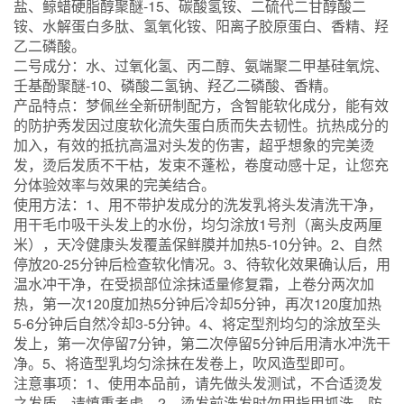
盐、鲸蜡硬脂醇聚醚-15、碳酸氢铵、二硫代二甘醇酸二
铵、水解蛋白多肽、氢氧化铵、阳离子胶原蛋白、香精、羟
乙二磷酸。
二号成分：水、过氧化氢、丙二醇、氨端聚二甲基硅氧烷、
壬基酚聚醚-10、磷酸二氢钠、羟乙二磷酸、香精。
产品特点：梦佩丝全新研制配方，含智能软化成分，能有效
的防护秀发因过度软化流失蛋白质而失去韧性。抗热成分的
加入，有效的抵抗高温对头发的伤害，超乎想象的完美烫
发，烫后发质不干枯，发束不蓬松，卷度动感十足，让您充
分体验效率与效果的完美结合。
使用方法：1、用不带护发成分的洗发乳将头发清洗干净，
用干毛巾吸干头发上的水份，均匀涂放1号剂（离头皮两厘
米），天冷健康头发覆盖保鲜膜并加热5-10分钟。2、自然
停放20-25分钟后检查软化情况。3、待软化效果确认后，用
温水冲干净，在受损部位涂抹适量修复霜，上卷分两次加
热，第一次120度加热5分钟后冷却5分钟，再次120度加热
5-6分钟后自然冷却3-5分钟。4、将定型剂均匀的涂放至头
发上，第一次停留7分钟，第二次停留5分钟后用清水冲洗干
净。5、将造型乳均匀涂抹在发卷上，吹风造型即可。
注意事项：1、使用本品前，请先做头发测试，不合适烫发
之发质，请慎重考虑。2、烫发前洗发时勿用指甲抓洗，防