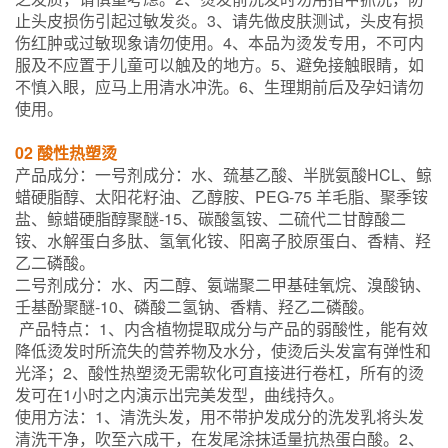
止头皮损伤引起过敏发炎。3、请先做皮肤测试，头皮有损
伤红肿或过敏现象请勿使用。4、本品为烫发专用，不可内
服及不应置于儿童可以触及的地方。5、避免接触眼睛，如
不慎入眼，应马上用清水冲洗。6、生理期前后及孕妇请勿
使用。
02 酸性热塑烫
产品成分：一号剂成分：水、巯基乙酸、半胱氨酸HCL、鲸
蜡硬脂醇、太阳花籽油、乙醇胺、PEG-75 羊毛脂、聚季铵
盐、鲸蜡硬脂醇聚醚-15、碳酸氢铵、二硫代二甘醇酸二
铵、水解蛋白多肽、氢氧化铵、阳离子胶原蛋白、香精、羟
乙二磷酸。
二号剂成分：水、丙二醇、氨端聚二甲基硅氧烷、溴酸钠、
壬基酚聚醚-10、磷酸二氢钠、香精、羟乙二磷酸。
产品特点：1、内含植物提取成分与产品的弱酸性，能有效
降低烫发时所流失的营养物及水分，使烫后头发富有弹性和
光泽；2、酸性热塑烫无需软化可直接进行卷杠，所有的烫
发可在1小时之内演示出完美发型，曲线持久。
使用方法：1、清洗头发，用不带护发成分的洗发乳将头发
清洗干净，吹至六成干，在发尾涂抹适量抗热蛋白酸。2、