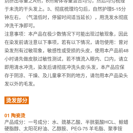
别挤出等量之A剂，B剂膏体等量混合均匀，然后均匀梳理
于未洗的干头发上。3、彻底梳理均匀后，自然护理5-15分
钟左右，（气温低时，停留时间适当延长），用洗发水彻底
冲洗干净即可。
注意事项：本产品在极少数情况下可能出现过敏现象，因此
在染发前请注意以下事项，若有以下情况，请勿使用：曾对
染发剂有过敏现象，敏感性或受损的头皮，使用本产品前48
小时请先做皮肤过敏性测试，若不慎流入眼内、口内，请立
即用清水冲洗，染发后请彻底冲洗头皮/头发，本产品应保
存于阴凉、干燥、及儿童拿不到的地方，请勿用本产品染头
发以外的毛发。
烫
发部分
01 陶瓷烫
产品成分：一号成分：水、巯基乙酸、半胱氨酸HCL、鲸蜡
硬脂醇、太阳花籽油、乙醇胺、PEG-75 羊毛脂、聚季铵