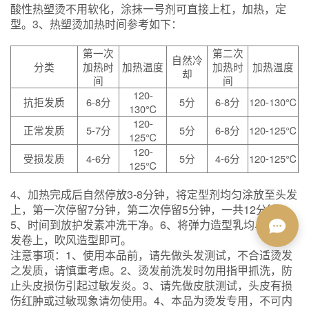
酸性热塑烫不用软化，涂抹一号剂可直接上杠，加热，定
型。3、热塑烫加热时间参考如下：
第一次
第二次
自然冷
分类
加热时
加热温度
加热时
加热温度
却
间
间
120-
抗拒发质
6-8分
5分
6-8分
120-130℃
130℃
120-
正常发质
5-7分
5分
6-8分
120-125℃
125℃
120-
受损发质
4-6分
5分
4-6分
120-125℃
125℃
4、加热完成后自然停放3-8分钟，将定型剂均匀涂放至头发
上，第一次停留7分钟，第二次停留5分钟，一共12分钟。
5、时间到放护发素冲洗干净。6、将弹力造型乳均与涂抹在
发卷上，吹风造型即可。
注意事项：1、使用本品前，请先做头发测试，不合适烫发
之发质，请慎重考虑。2、烫发前洗发时勿用指甲抓洗，防
止头皮损伤引起过敏发炎。3、请先做皮肤测试，头皮有损
伤红肿或过敏现象请勿使用。4、本品为烫发专用，不可内