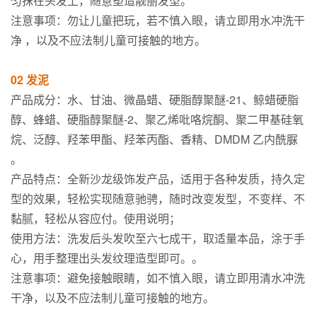
匀抹在头发上，随意塑造靓丽发型。
注意事项：勿让儿童把玩，若不慎入眼，请立即用水冲洗干
净 ，以及不应法制儿童可接触的地方。
02 发泥
产品成分：水、甘油、微晶蜡、硬脂醇聚醚-21、鲸蜡硬脂
醇、蜂蜡、硬脂醇聚醚-2、聚乙烯吡咯烷酮、聚二甲基硅氧
烷、泛醇、羟苯甲酯、羟苯丙酯、香精、DMDM 乙内酰脲
。
产品特点：全新沙龙级饰发产品，适用于各种发质，持久定
型的效果，轻松实现随意驰骋，随时改变发型，不变样、不
黏腻，轻松从容应付。使用说明；
使用方法：洗发后头发吹至六七成干，取适量本品，涂于手
心，用手整理出头发纹理造型即可。。
注意事项：避免接触眼睛，如不慎入眼，请立即用清水冲洗
干净，以及不应法制儿童可接触的地方。