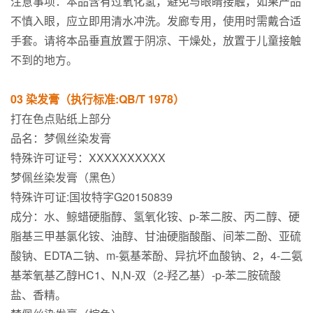
注意事项：本品含有过氧化氢，避免与眼睛接触，如果产品
不慎入眼，应立即用清水冲洗。发廊专用，使用时需戴合适
手套。请将本品垂直放置于阴凉、干燥处，放置于儿童接触
不到的地方。
03 染发膏（执行标准:QB/T 1978）
打在色点贴纸上部分
品名：梦佩丝染发膏
特殊许可证号：XXXXXXXXXX
梦佩丝染发膏（黑色）
特殊许可证:国妆特字G20150839
成分：水、鲸蜡硬脂醇、氢氧化铵、p-苯二胺、丙二醇、硬
脂基三甲基氯化铵、油醇、甘油硬脂酸酯、间苯二酚、亚硫
酸钠、EDTA二钠、m-氨基苯酚、异抗坏血酸钠、2，4-二氨
基苯氧基乙醇HC1、N,N-双（2-羟乙基）-p-苯二胺硫酸
盐、香精。