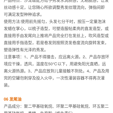
产品特点：沙龙级配方给予秀发水润质感，无粘腻感，让发
丝动感十足，让您随心所欲调整秀发纹理流向，弹指间即
可满足发型种种追求。
使用方法:使用前先摇匀，头发七分干时，按压一定量泡沫
发蜡在掌心，以梳子造型，可塑造服帖柔亮的直发造型，或
直接用手由发尾向上推将产品完全打在发丝上，吹风造型或
直接用手指造型，若是卷发则按照烫发卷度流向旋转发束，
塑造弹性有光泽的秀发。
注意事项：1、产品不得撞击，应远离火源。2、产品存放环
境应干燥，透风，温度在50℃以下，用避免阳光直晒，远
离火源热源。3、产品应放到儿童接触不到处。4、产品及用
完的空罐勿刺穿及投入火中，一次性灌装容器不得再次灌
装。
06 发尾油
产品成分：聚二甲基硅氧烷、环聚二甲基硅氧烷、环五聚二