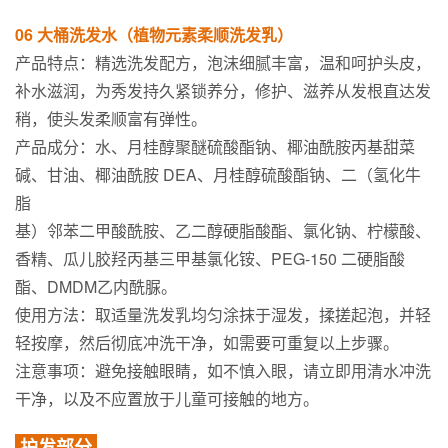
06 大桶洗发水（植物元素柔顺洗发乳）
产品特点：精选洗发配方，泡沫细腻丰富，温和呵护头皮，
补水滋润，为秀发持久紧锁养分，修护、滋养从发根直达发
稍，使头发柔顺富有弹性。
产品成分：水、月桂醇聚醚硫酸酯钠、椰油酰胺丙基甜菜
碱、甘油、椰油酰胺 DEA、月桂醇硫酸酯钠、二（氢化牛
脂
基）邻苯二甲酸酰胺、乙二醇硬脂酸酯、氯化钠、柠檬酸、
香精、瓜儿胶羟丙基三甲基氯化铵、PEG-150 二硬脂酸
酯、DMDM乙内酰脲。
使用方法：取适量洗发乳均匀涂抹于湿发，揉搓起泡，并轻
轻按摩，然后彻底冲洗干净，如需要可重复以上步骤。
注意事项：避免接触眼睛，如不慎入眼，请立即用清水冲洗
干净，以及不应置放于儿童可接触的地方。
护发部分