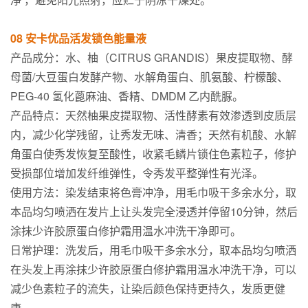
08 安卡优品活发锁色能量液
产品成分：水、柚（CITRUS GRANDIS）果皮提取物、酵
母菌/大豆蛋白发酵产物、水解角蛋白、肌氨酸、柠檬酸、
PEG-40 氢化蓖麻油、香精、DMDM 乙内酰脲。
产品特点：天然柚果皮提取物、活性酵素有效渗透到皮质层
内，减少化学残留，让秀发无味、清香；天然有机酸、水解
角蛋白使秀发恢复至酸性，收紧毛鳞片锁住色素粒子，修护
受损部位增加发纤维弹性，令秀发平整弹性有光泽。
使用方法：染发结束将色膏冲净，用毛巾吸干多余水分，取
本品均匀喷洒在发片上让头发完全浸透并停留10分钟，然后
涂抹少许胶原蛋白修护霜用温水冲洗干净即可。
日常护理：洗发后，用毛巾吸干多余水分，取本品均匀喷洒
在头发上再涂抹少许胶原蛋白修护霜用温水冲洗干净，可以
减少色素粒子的流失，让染后颜色保持更持久，发质更健
康。