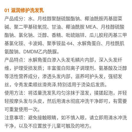
01
滋润修护洗发乳
产品成分：水、月桂醇聚醚硫酸酯钠、椰油酰胺丙基甜菜
碱、聚二甲基硅氧烷、甘油、椰油酰胺 MEA、月桂醇硫酸
酯钠、氯化钠、泛醇、香精、吡硫鎓锌、瓜儿胶羟丙基三甲
基氯化铵、卡波姆、聚季铵盐-64、水解角蛋白、月桂酰肌
氨酸钠、DMDM乙内酰脲。
产品特点：水解角蛋白渗入头发毛鳞片内部，深入头发纤
维，护理受损发质；丰富蛋白阳离子调理剂、氨基酸及泛醇
等活性营养成分，渗透头发内部，滋养呵护头发，强韧发
丝，令秀发柔顺丝滑亮泽,特别适用于烫染后发质。
使用方法：将适量洗发乳均匀涂抹于湿发，揉搓起泡，并轻
轻按摩头发与头皮，然后用清水彻底冲洗干净即可，有需要
可重复使用一次。
注意事项：避免接触眼睛，如不慎入眼，请立即用清水冲洗
干净，以及不应置放于儿童可触及的地方。